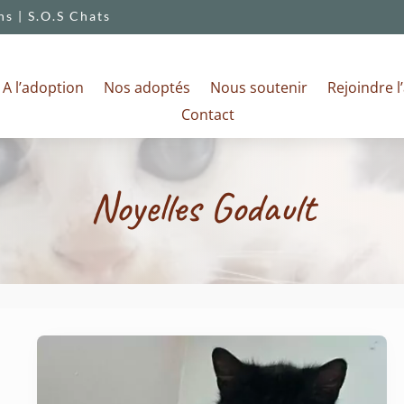
s | S.O.S Chats
A l’adoption
Nos adoptés
Nous soutenir
Rejoindre l
Contact
Noyelles Godault